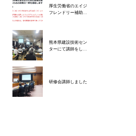
厚生労働省のエイジ
DOBOAS direct カメ
フレンドリー補助金
ラとアンテナ
について
熊本県建設技術セン
使用機器 使用して
ターにて講師をしま
みて、また改めてレ
した
ビューします♪
【新サービス】（機
研修会講師しました
密）会議用タブレッ
ト