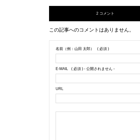
2 コメント
この記事へのコメントはありません。
名前（例：山田 太郎）
( 必須 )
E-MAIL
( 必須 ) - 公開されません -
URL