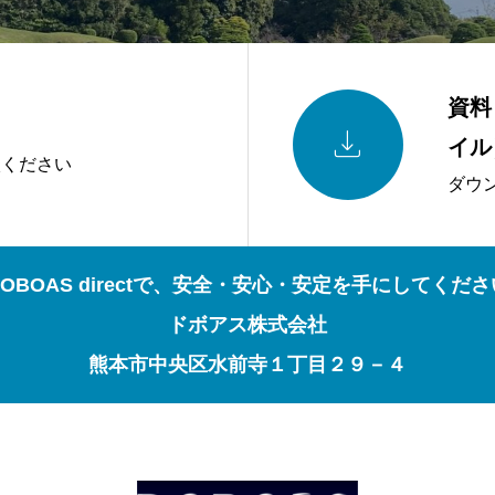
資料

イル
談ください
ダウ
OBOAS directで、安全・安心・安定を手にしてくだ
ドボアス株式会社
熊本市中央区水前寺１丁目２９－４